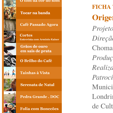
FICHA
Orige
Projet
Direção
Choma
Produç
Realiz
Patroc
Municip
Londrin
de Cul