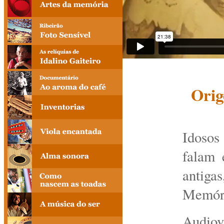
Orig
Idoso
falam 
antiga
Memór
Audio