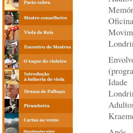
Memóri
Ofici
Movim
Londri
Envolv
(progr
Idade
Londri
Adult
Kraeme
Após 