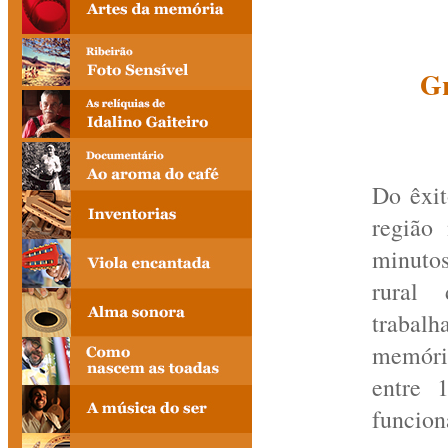
Gr
Do êxit
região
minutos
rural 
trabalh
memóri
entre 
funcioná