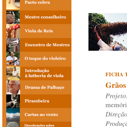
FICHA 
Grãos
Projet
memória
Direção
Produçã