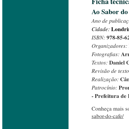
Ficha técnic
Ao Sabor do 
Ano de publicaç
Londri
Cidade:
978-85-6
ISBN:
Organizadores:
Arm
Fotografias:
Daniel 
Textos:
Revisão de text
Câm
Realização:
Prom
Patrocínio:
- Prefeitura de
Conheça mais sob
sabor-do-cafe/