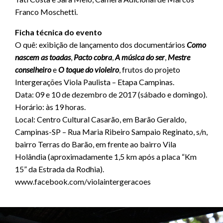
Franco Moschetti.
Ficha técnica do evento
O quê: exibição de lançamento dos documentários
Como
nascem as toadas
,
Pacto cobra
,
A música do ser
,
Mestre
conselheiro
e
O toque do violeiro
, frutos do projeto
Intergerações Viola Paulista – Etapa Campinas.
Data: 09 e 10 de dezembro de 2017 (sábado e domingo).
Horário: às 19 horas.
Local: Centro Cultural Casarão, em Barão Geraldo,
Campinas-SP – Rua Maria Ribeiro Sampaio Reginato, s/n,
bairro Terras do Barão, em frente ao bairro Vila
Holândia (aproximadamente 1,5 km após a placa “Km
15” da Estrada da Rodhia).
www.facebook.com/violaintergeracoes