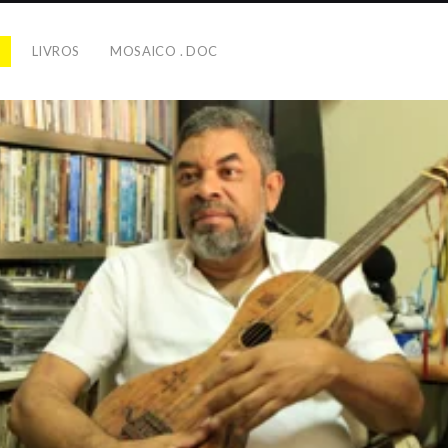
S
LIVROS
MOSAICO . DOC