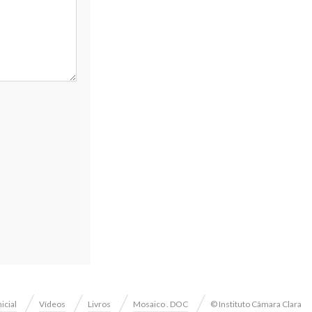
nicial
Vídeos
Livros
Mosaico . DOC
© Instituto Câmara Clara