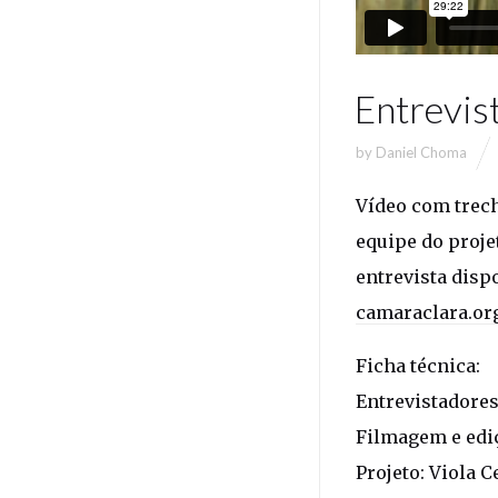
Entrevis
by
Daniel Choma
Vídeo com trech
equipe do proje
entrevista dispo
camaraclara.org
Ficha técnica:
Entrevistadores
Filmagem e edi
Projeto: Viola C