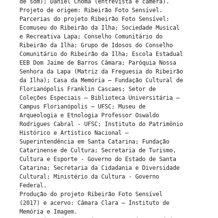
de som); Daniel Choma (entrevista e câmera). 

Projeto de origem: Ribeirão Foto Sensível.

Parcerias do projeto Ribeirão Foto Sensível: 
Ecomuseu do Ribeirão da Ilha; Sociedade Musical 
e Recreativa Lapa; Conselho Comunitário do 
Ribeirão da Ilha; Grupo de Idosos do Conselho 
Comunitário do Ribeirão da Ilha; Escola Estadual 
EEB Dom Jaime de Barros Câmara; Paróquia Nossa 
Senhora da Lapa (Matriz da Freguesia do Ribeirão 
da Ilha); Casa da Memória – Fundação Cultural de 
Florianópolis Franklin Cascaes; Setor de 
Coleções Especiais – Biblioteca Universitária – 
Campus Florianópolis – UFSC; Museu de 
Arqueologia e Etnologia Professor Oswaldo 
Rodrigues Cabral - UFSC; Instituto do Patrimônio 
Histórico e Artístico Nacional – 
Superintendência em Santa Catarina; Fundação 
Catarinense de Cultura; Secretaria de Turismo, 
Cultura e Esporte - Governo do Estado de Santa 
Catarina; Secretaria da Cidadania e Diversidade 
Cultural; Ministério da Cultura - Governo 
Federal.

Produção do projeto Ribeirão Foto Sensível 
(2017) e acervo: Câmara Clara – Instituto de 
Memória e Imagem.
