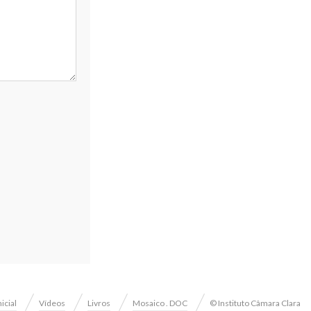
nicial
Vídeos
Livros
Mosaico . DOC
© Instituto Câmara Clara