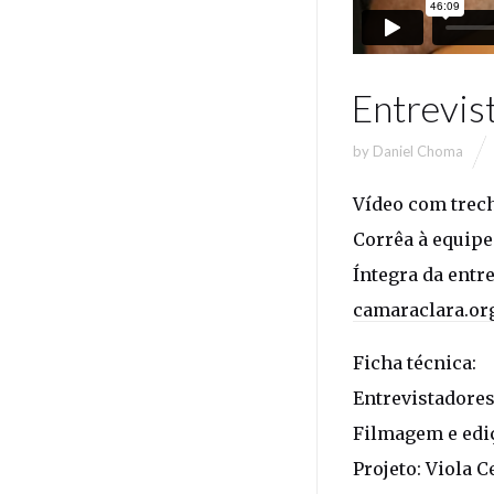
Entrevis
by
Daniel Choma
Vídeo com trech
Corrêa à equipe
Íntegra da entre
camaraclara.org
Ficha técnica:
Entrevistadores
Filmagem e edi
Projeto: Viola C