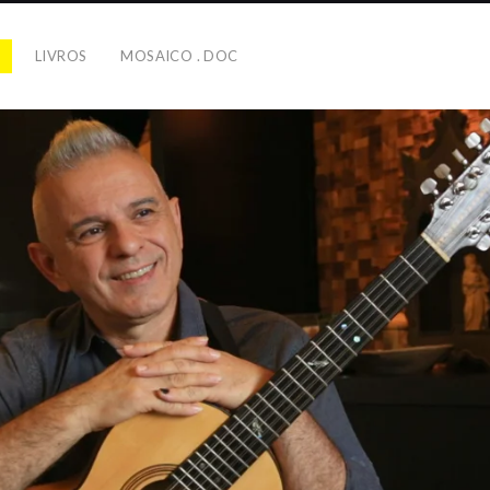
S
LIVROS
MOSAICO . DOC