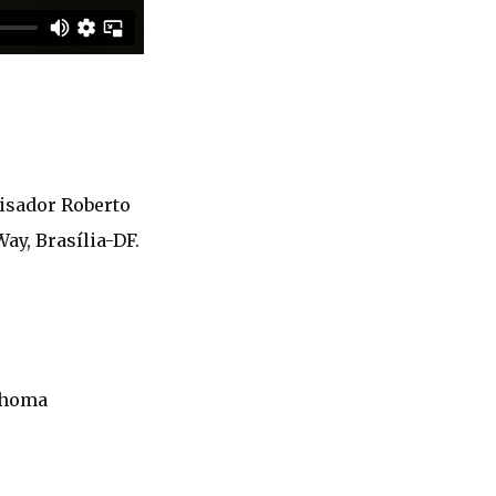
uisador Roberto
ay, Brasília-DF.
 Choma